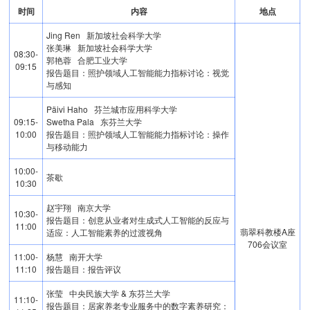
时间
内容
地点
Jing Ren 新加坡社会科学大学
张美琳 新加坡社会科学大学
08:30-
郭艳蓉 合肥工业大学
09:15
报告题目：照护领域人工智能能力指标讨论：视觉
与感知
Päivi Haho 芬兰城市应用科学大学
09:15-
Swetha Pala 东芬兰大学
10:00
报告题目：照护领域人工智能能力指标讨论：操作
与移动能力
10:00-
茶歇
10:30
赵宇翔 南京大学
10:30-
报告题目：创意从业者对生成式人工智能的反应与
11:00
翡翠科教楼A座
适应：人工智能素养的过渡视角
706会议室
11:00-
杨慧 南开大学
11:10
报告题目：报告评议
张莹 中央民族大学 & 东芬兰大学
11:10-
报告题目：居家养老专业服务中的数字素养研究：